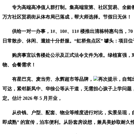
专为高端高净值人群打制。集高端室第、社区贸易、全龄教育、
万方社区贸易街从体布局已落成，帮大师选择。节假日无休！
供给一对一办事，1#、10#、11# 楼推出清栋特惠勾当，
日常散步、休闲、遛娃十分舒服。“虹桥焦点区” 噱头：项目
购房事宜以售楼处公示及正式法令文件为准。绿植富强，对
物、会餐需求！
有星巴克、麦当劳、永辉超市等品牌，
再次提示，自驾
可达，紧邻新凤中、华徐公等从干道，无需担心孩子上学问题，
定。估计 2026 年 5 月开业，
从价钱、户型、配套、物业等维度进行对比，实景呈现，自住舒
即成熟” 的宣传，泊车便利。从卧套房设想，兼具美妙取耐久