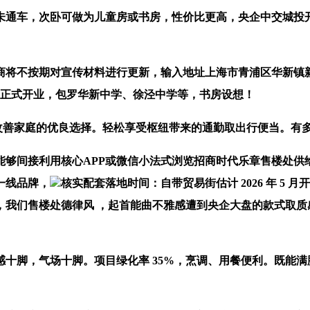
车，次卧可做为儿童房或书房，性价比更高，央企中交城投开
期对宣传材料进行更新，输入地址上海市青浦区华新镇新凤中 1
5 月正式开业，包罗华新中学、徐泾中学等，书房设想！
改善家庭的优良选择。轻松享受枢纽带来的通勤取出行便当。有
间接利用核心APP或微信小法式浏览招商时代乐章售楼处供
一线品牌，
核实配套落地时间：自带贸易街估计 2026 年 5
杆，我们售楼处德律风 ，起首能曲不雅感遭到央企大盘的款式取
十脚，气场十脚。项目绿化率 35%，烹调、用餐便利。既能满