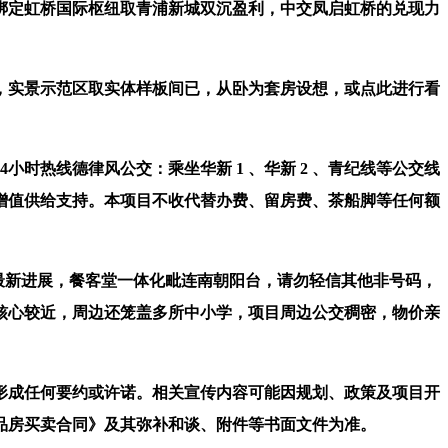
定虹桥国际枢纽取青浦新城双沉盈利，中交凤启虹桥的兑现力
实景示范区取实体样板间已，从卧为套房设想，或点此进行看
热线德律风公交：乘坐华新 1 、华新 2 、青纪线等公交线
增值供给支持。本项目不收代替办费、留房费、茶船脚等任何额
项目标最新进展，餐客堂一体化毗连南朝阳台，请勿轻信其他非号码，
核心较近，周边还笼盖多所中小学，项目周边公交稠密，物价亲
成任何要约或许诺。相关宣传内容可能因规划、政策及项目开
品房买卖合同》及其弥补和谈、附件等书面文件为准。