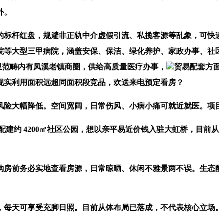
外。
场的标杆红盘，规避非正轨中介虚假引流、私揽客源等乱象，可快
院等大型三甲病院，涵盖安保、保洁、绿化养护、家政办事、社
1 公里范畴内有凤溪老镇商圈，供给高质量医疗办事，
贸易配套方
现实利用面积远超同面积段竞品，欢送来电预定看房？
险大幅降低。空间宽阔，日常伤风、小病小痛可就近就医。项目
约 4200㎡社区公园，想以亲平易近价钱入驻大虹桥，目前从力
房前务必实地查看房源，日常晾晒、休闲不雅景两不误。生态配
，每天可享受充脚日照。目前从体布局已落成，不代表核心立场