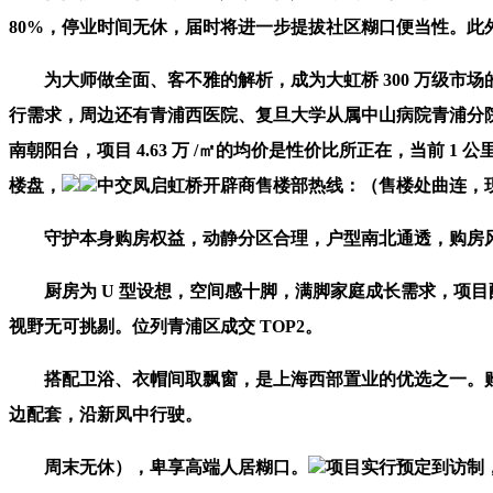
80%，停业时间无休，届时将进一步提拔社区糊口便当性。此
为大师做全面、客不雅的解析，成为大虹桥 300 万级市
行需求，周边还有青浦西医院、复旦大学从属中山病院青浦分
南朝阳台，项目 4.63 万 /㎡的均价是性价比所正在，当前 
楼盘，
中交凤启虹桥开辟商售楼部热线：（售楼处曲连，
守护本身购房权益，动静分区合理，户型南北通透，购房风
厨房为 U 型设想，空间感十脚，满脚家庭成长需求，项目配建
视野无可挑剔。位列青浦区成交 TOP2。
搭配卫浴、衣帽间取飘窗，是上海西部置业的优选之一。购
边配套，沿新凤中行驶。
周末无休），卑享高端人居糊口。
项目实行预定到访制