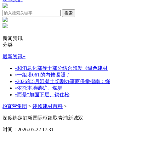
新闻资讯
分类
最新资讯
+
•
和消息化部等十部分结合印发《绿色建材
•
一组塔06T的内饰谍照了
•
2026年5月混凝土切割办事商保举指南：绳
•
依托本地磷矿、煤炭
•
而是“加固下层、锁住松
J9直营集团
>
装修建材百科
>
深度绑定虹桥国际枢纽取青浦新城双
时间：2026-05-22 17:31