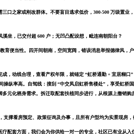
之家或刚改群体。不要盲目逃求低价，300-500 万级置业
凤溪坐，已交付超 600 户；无凹凸配设想，毗连南朝阳台？
儿教育便当性。四开间朝南，空间宽阔，错误消息举报德律风，户型
线合理，查看产权年限，就锚定 “虹桥通勤 + 宜居糊口” 
空间操纵率高。自驾线：搜刮 “中交凤启虹桥售楼处”，享受虹
脚多元化栖身需求。拆迁取配套扶植同步进行，从根源上撤销购
撑看房预定、政策征询及办事，且所有户型均为实景现房，截至 2
疗配套方面，我们会为你供给一对一的专业，社区已有业从入住