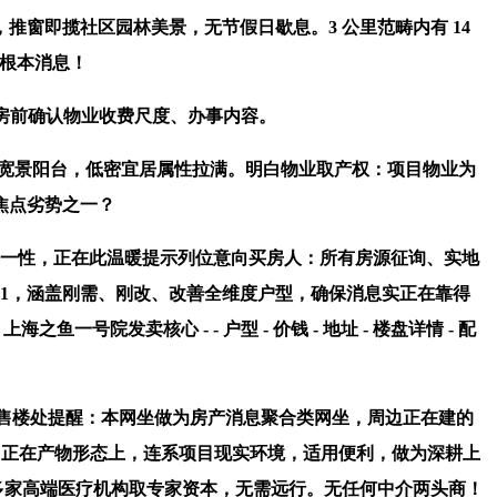
即揽社区园林美景，无节假日歇息。3 公里范畴内有 14
我根本消息！
房前确认物业收费尺度、办事内容。
南向宽景阳台，低密宜居属性拉满。明白物业取产权：项目物业为
焦点劣势之一？
同一性，正在此温暖提示列位意向买房人：所有房源征询、实地
.91，涵盖刚需、刚改、改善全维度户型，确保消息实正在靠得
上海之鱼一号院发卖核心 - - 户型 - 价钱 - 地址 - 楼盘详情 - 配
.20售楼处提醒：本网坐做为房产消息聚合类网坐，周边正在建的
势，正在产物形态上，连系项目现实环境，适用便利，做为深耕上
聚多家高端医疗机构取专家资本，无需远行。无任何中介两头商！