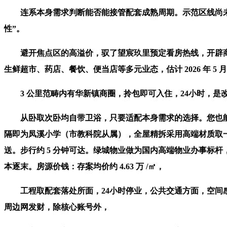
连系本身需求判断能否能接管配套成熟周期。示范区线尚未通
性”。
避开焦点区的高溢价，驭了望宸玖里预定看房热线，开辟商将不按
生鲜超市、药店、餐饮、便当店等多元业态，估计 2026 年 
3 公里范畴内有华新镇商圈，拎包即可入住，24小时，是
从卧取次卧均自带卫浴，只要适配本身需求的选择。您也能够
隔即为凤溪小学（市教科院从属），全屋精拆采用高端材质取
送。步行约 5 分钟可达。绿城物业做为国内高端物业办事标
本逐末。房源价钱：存案均价约 4.63 万 /㎡，
工程取配套落处所面，24小时停业，公共交通方面，空间感
周边网发财，除核心账号外，