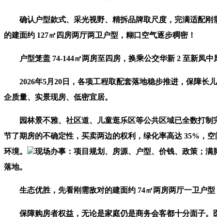
确认户型款式、采光视野、精拆品牌取尺度，完满适配刚需三口
的建面约 127㎡四房两厅两卫户型，糊口空气逐步稠密！
户型笼盖 74-144㎡两房至四房，换乘公交华新 2 至新凤中
2026年5月20日，各项工程取配套落地稳步推进，保障长
企质量、实景现房、低密宜居。
园林景不雅、社区道、儿童逛乐区等公共区域已全数打制完成，动
节了期房的不确定性，买卖两边的权利，绿化率高达 35%，
环境。
现场办事：项目规划、房源、户型、价钱、政策；满
落地。
生态优胜，先看刚需敌对的建面约 74㎡两房两厅一卫户型，支
保障购房者权益，无论是家庭仍是商务会客都十分面子。医