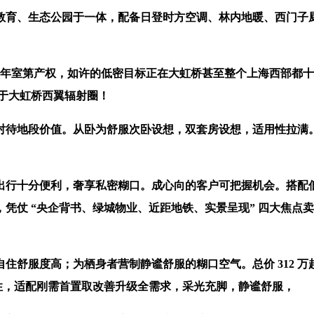
生态公园于一体，配备日登时方空调、林内地暖、西门子厨电等一
70 年室第产权，如许的低密目标正在大虹桥甚至整个上海西部都
位于大虹桥西翼辐射圈！
待地段价值。从卧为舒服次卧设想，双套房设想，适用性拉满。
出行十分便利，奢享私密糊口。成心向的客户可把握机会。搭配
凭仗 “央企背书、绿城物业、近距地铁、实景呈现” 四大焦点
服度高；为栖身者营制静谧舒服的糊口空气。总价 312 万起
性，适配刚需首置取改善升级全需求，采光充脚，静谧舒服，