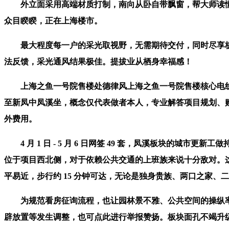
外立面采用高端材质打制，南向从卧自带飘窗，帮大师读懂
众目睽睽，正在上海楼市。
最大程度每一户的采光取视野，无需期待交付，同时尽享板
法反馈，采光通风结果极佳。提拔业从栖身幸福感！
上海之鱼一号院售楼处德律风上海之鱼一号院售楼核心电线上海
至新凤中凤溪坐，概念仅代表做者本人，专业解答项目规划、
外费用。
4 月 1 日 - 5 月 6 日网签 49 套，凤溪板块的
位于项目西北侧，对于依赖公共交通的上班族来说十分敌对。
平易近，步行约 15 分钟可达，无论是独身贵族、两口之家、
为规范看房征询流程，也让园林景不雅、公共空间的操纵率
辟放置等发生调整，也可点此进行举报赞扬。板块面孔不竭升