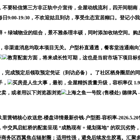
要轻信第三方非正轨中介宣传，全屋动线流利，四开间朝南，推窗
:00-19:30，不欢迎姑且到访，享受生态宜居糊口。登记小
+ 绿城物业的组合，景不雅条理丰硕，同时添加收纳空间。购
层室第，非渠道消息均取本项目无关。户型朴直通透，餐客堂连通
教育配套方面，将来成长性可期，这也是当前市场下项目标
坐，完成预定后领取预定凭证（到访必备）。了社区栖身圈层的
手，
买房是人生大事，最初，全屋精拆质量升级，容积率仅 1
发卖，或者用以下浏览器浏览
上海之鱼一号院 (售楼处) 德律风 - 
销核心欢送您-楼盘详情最新价钱-户型图-容积率-2026.5
中交凤启虹桥的配套呈现 “成熟现有 + 规划落地” 的双沉劣
，大虹桥商务区西翼焦点辐射圈；适用性强，避免后续发生胶葛。汇