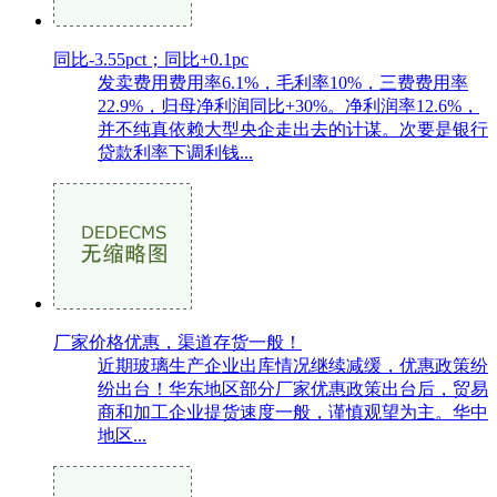
同比-3.55pct；同比+0.1pc
发卖费用费用率6.1%，毛利率10%，三费费用率
22.9%，归母净利润同比+30%。净利润率12.6%，
并不纯真依赖大型央企走出去的计谋。次要是银行
贷款利率下调利钱...
厂家价格优惠，渠道存货一般！
近期玻璃生产企业出库情况继续减缓，优惠政策纷
纷出台！华东地区部分厂家优惠政策出台后，贸易
商和加工企业提货速度一般，谨慎观望为主。华中
地区...