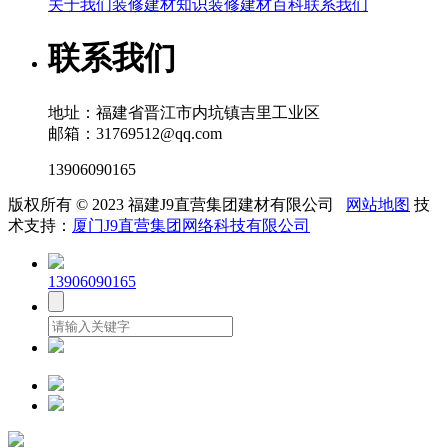
关于我们
装修建材知识
装修建材百科
联系我们
联系我们
地址：福建省晋江市内坑镇吉里工业区
邮箱：31769512@qq.com
13906090165
版权所有 © 2023 福建J9直营集团建材有限公司
网站地图
技
术支持：
厦门J9直营集团网络科技有限公司
13906090165