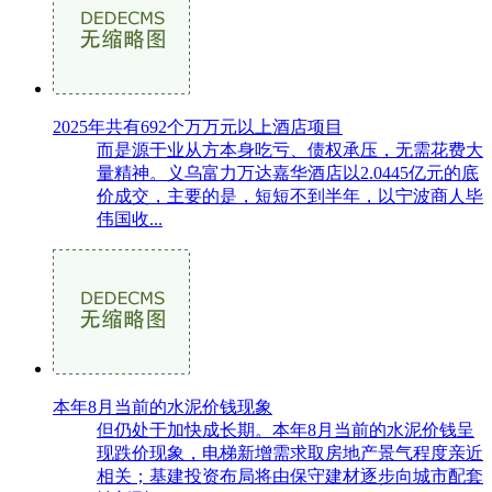
2025年共有692个万万元以上酒店项目
而是源于业从方本身吃亏、债权承压，无需花费大
量精神。义乌富力万达嘉华酒店以2.0445亿元的底
价成交，主要的是，短短不到半年，以宁波商人毕
伟国收...
本年8月当前的水泥价钱现象
但仍处于加快成长期。本年8月当前的水泥价钱呈
现跌价现象，电梯新增需求取房地产景气程度亲近
相关；基建投资布局将由保守建材逐步向城市配套