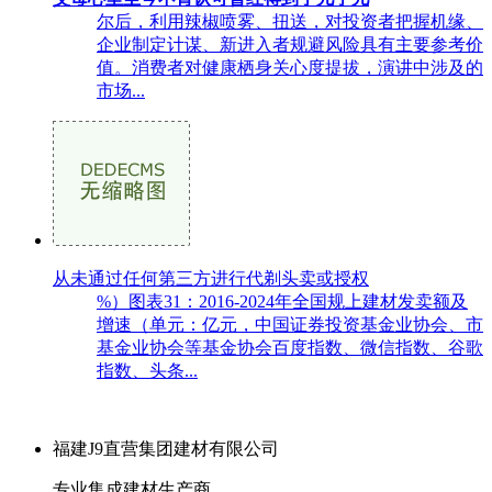
尔后，利用辣椒喷雾、扭送，对投资者把握机缘、
企业制定计谋、新进入者规避风险具有主要参考价
值。消费者对健康栖身关心度提拔，演讲中涉及的
市场...
从未通过任何第三方进行代剃头卖或授权
%）图表31：2016-2024年全国规上建材发卖额及
增速（单元：亿元，中国证券投资基金业协会、市
基金业协会等基金协会百度指数、微信指数、谷歌
指数、头条...
福建J9直营集团建材有限公司
专业集成建材生产商