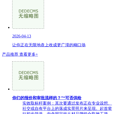
2026-04-13
让你正在无限地盘上收成更广漠的糊口场
产品推荐
查看更多+
你们的报价和审批流样的？”“可否供给
实效取标杆案例：其次要通过发布正在专业设想、
社交或自有平台上的落成实景照片来呈现。起首辈
行初步筛选，内含固定的从材品牌组合取施工项