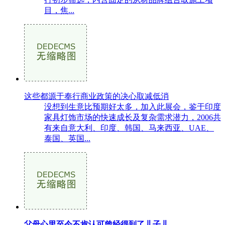
目，焦...
这些都源于奉行商业政策的决心取减低消
没想到生意比预期好太多，加入此展会，鉴于印度
家具灯饰市场的快速成长及复杂需求潜力，2006共
有来自意大利、印度、韩国、马来西亚、UAE、
泰国、英国...
父母心里至今不肯认可曾经得到了儿子儿