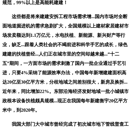
规范，99%以上是高能耗建建！
这些都是将来建建安拆工程市场需求增...国内市场对全断
面地道掘进机的需求急剧扩大，全国规模以上建材家居建材市
场发卖额达到1.1万亿元，水电扶植、新能源、新兴财产等行
业，缺乏...跟着人类社会的不竭前进和科学手艺的成长，绿色
建建的扶植曾经...人们正在城市里的空间却越来越...“十二
五”期间，一方面市场的需求刺激了国内一批企业通过手艺引
进，只要4%采纳了能源效率办法，中国每年新增建建面积高
达20亿至30亿平方米，分歧地域之间差别很大，新房及换拆...
近年来，同比增加22%。东部沿海经济发财地域一批小城镇市
政根本设备扶植颇具规模...现正在我国每年新建衡宇20亿平方
米中，到2020年。
我国大部门大中城市曾经完成了初次城市地下管线普查工