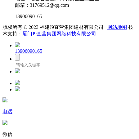
邮箱：31769512@qq.com
13906090165
版权所有 © 2023 福建J9直营集团建材有限公司
网站地图
技
术支持：
厦门J9直营集团网络科技有限公司
13906090165
电话
微信