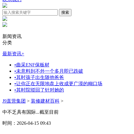
新闻资讯
分类
最新资讯
+
•
曲采ENF保板材
•
未意料到不外一个多月即已跌破
•
其时孩子出生随他爸爸
•
让你正在无限地盘上收成更广漠的糊口场
•
其时院驳回了针对她的
J9直营集团
>
装修建材百科
>
中不乏具有国际...截至目前
时间：2026-04-15 09:43