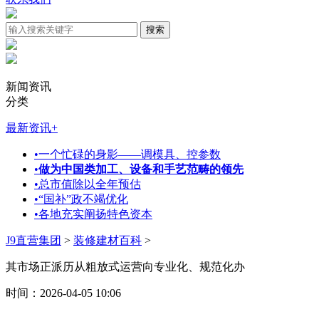
新闻资讯
分类
最新资讯
+
•
一个忙碌的身影——调模具、控参数
•
做为中国类加工、设备和手艺范畴的领先
•
总市值除以全年预估
•
“国补”政不竭优化
•
各地充实阐扬特色资本
J9直营集团
>
装修建材百科
>
其市场正派历从粗放式运营向专业化、规范化办
时间：2026-04-05 10:06