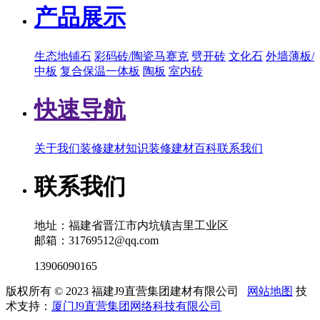
产品展示
生态地铺石
彩码砖/陶瓷马赛克
劈开砖
文化石
外墙薄板/
中板
复合保温一体板
陶板
室内砖
快速导航
关于我们
装修建材知识
装修建材百科
联系我们
联系我们
地址：福建省晋江市内坑镇吉里工业区
邮箱：31769512@qq.com
13906090165
版权所有 © 2023 福建J9直营集团建材有限公司
网站地图
技
术支持：
厦门J9直营集团网络科技有限公司