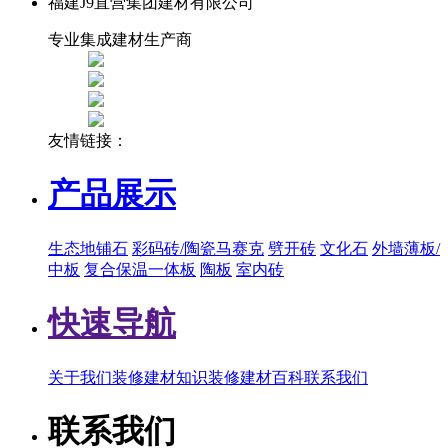
福建J9直营集团建材有限公司
专业集成建材生产商
友情链接：
产品展示
生态地铺石
彩码砖/陶瓷马赛克
劈开砖
文化石
外墙薄板/
中板
复合保温一体板
陶板
室内砖
快速导航
关于我们
装修建材知识
装修建材百科
联系我们
联系我们