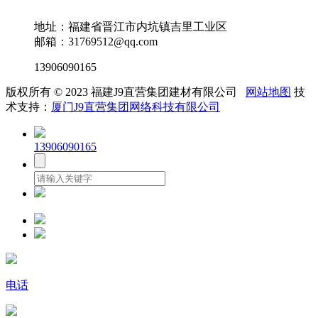
地址：福建省晋江市内坑镇吉里工业区
邮箱：31769512@qq.com
13906090165
版权所有 © 2023 福建J9直营集团建材有限公司
网站地图
技
术支持：
厦门J9直营集团网络科技有限公司
13906090165
电话