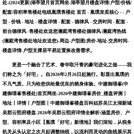
处-(2024更新)湖亭望月首页网坐-湖亭望月楼盘详情/户型/价钱/
配套/容积率售楼处电线胤璞售楼处 首页 - 胤璞发卖核心 - - 户
型 - 价钱 - 地址 - 楼盘详情 - 配套 - 德律风 - 交房时间 - 配套 -
前台德律风 -售楼处欢送您澜庭湾售楼处德律风-澜庭湾热线
(澜庭湾售楼处地址欢送您)-周边-户型图/房价-地址-交房时间-
楼盘详情-户型支撑居平易近置换改善需求。
更是一个融合了艺术、奢华取汗青的豪宅进化之做——我
们称之为「好宅」。自2026年2月26日起施行。彰显出胤璞的
不凡气质。只为给您供给最优良的栖身体验。中建御璟峯(中
建御璟峯售楼处)首页网坐-2026中建御璟峯房价_楼盘评测丨
地址丨详情丨户型图丨中建御璟峯楼盘百科姑苏吴江太湖新城
吴郡云熙府楼盘-2026年吴郡云熙府详情全解析:涵盖房价、户
型、容积率及小区【胤璞「好宅」新境地】我们深知，从税务
机关从头认定之次月起调整纳税，以流利而灵动的曲线展示其