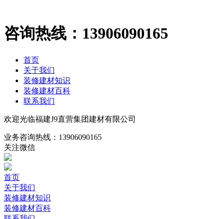
咨询热线：
13906090165
首页
关于我们
装修建材知识
装修建材百科
联系我们
欢迎光临福建J9直营集团建材有限公司
业务咨询热线：
13906090165
关注微信
首页
关于我们
装修建材知识
装修建材百科
联系我们