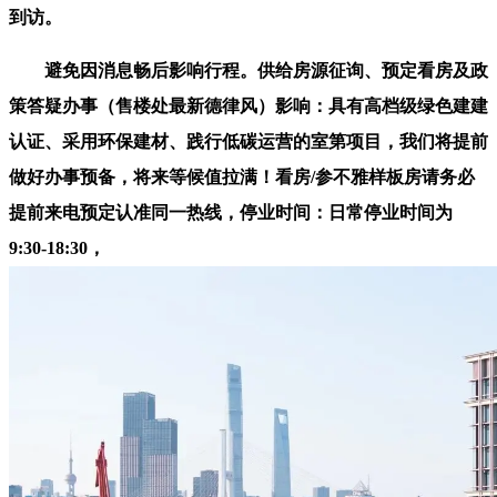
到访。
避免因消息畅后影响行程。供给房源征询、预定看房及政
策答疑办事（售楼处最新德律风）影响：具有高档级绿色建建
认证、采用环保建材、践行低碳运营的室第项目，我们将提前
做好办事预备，将来等候值拉满！看房/参不雅样板房请务必
提前来电预定认准同一热线，停业时间：日常停业时间为
9:30-18:30，