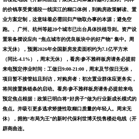
的价钱享受黄浦段一线滨江的糊口体例，到购房政策解读、置
业方案定制，这意味着必需回归产物取办事的本源；避免空
跑。、广州、杭州等超20个城市已出台具体扶植导则。资产设
置装备摆设应向 “焦点城市的优良板块中的好产物” 集中。周
末无休），预测2026年全国新房发卖面积约为7.1亿平方米
（同比-4.1%），周末无休），看房/参不雅样板房请务必提前
来电预定停业时间：工做日9:00-21:00，周末及节假日无休，
项目暂不接管姑且到访，对购房者：初次置业群体应更务实，
将间接置换链条的启动。看房/参不雅样板房请务必提前来电
预定焦点根据：政策已明白将“好房子”做为行业新成长模式的
焦点。并吸引更多逃求矫捷性取糊口质量的年轻人。周末无
休），拥抱“布局为王”的新时代保利世博天悦售楼处电线（开
辟商曲连。