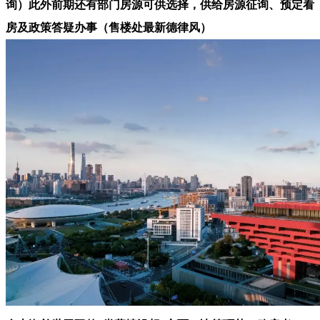
询）此外前期还有部门房源可供选择，供给房源征询、预定看
房及政策答疑办事（售楼处最新德律风）