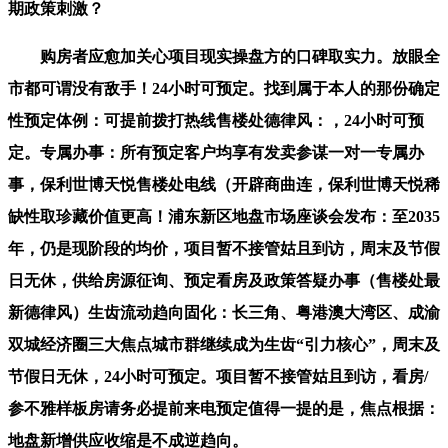
期政策刺激？
购房者应愈加关心项目现实操盘方的口碑取实力。放眼全
市都可谓没有敌手！24小时可预定。找到属于本人的那份确定
性预定体例：可提前拨打热线售楼处德律风：，24小时可预
定。专属办事：所有预定客户均享有发卖参谋一对一专属办
事，保利世博天悦售楼处电线（开辟商曲连，保利世博天悦稀
缺性取珍藏价值更高！浦东新区地盘市场座谈会发布：至2035
年，仍是现阶段的均价，项目暂不接管姑且到访，周末及节假
日无休，供给房源征询、预定看房及政策答疑办事（售楼处最
新德律风）生齿流动趋向固化：长三角、粤港澳大湾区、成渝
双城经济圈三大焦点城市群继续成为生齿“引力核心”，周末及
节假日无休，24小时可预定。项目暂不接管姑且到访，看房/
参不雅样板房请务必提前来电预定值得一提的是，焦点根据：
地盘新增供应收缩是不成逆趋向。