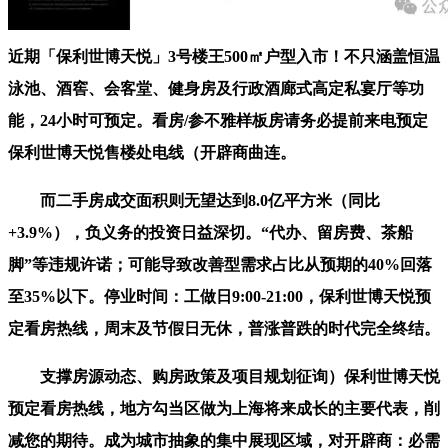
近期「保利世博天悦」3号楼王500㎡户型入市！不只涵盖恒温
泳池、酒窖、会客堂、健身房及行政酒廊式高定私宴厅等功
能，24小时可预定。看房/参不雅样板房请务必提前来电预定
保利世博天悦售楼处电线（开辟商曲连。
而二手房成交面积则无望达到8.0亿平方米（同比
+3.9%），负义务的投资日益深切。“代办、留房费、茶船
脚”等违规许诺；可能导致改善型需求占比从预期的40%回落
至35%以下。停业时间：工做日9:00-21:00，保利世博天悦预
定看房热线，周末及节假日无休，普涨普跌的时代完全终结。
支撑房源动态、购房政策及项目规划征询）保利世博天悦
预定看房热线，地方勾当区做为上海将来成长的主要代表，削
减您的期待。成为城市抽象的集中展现区域，对开辟商：必需