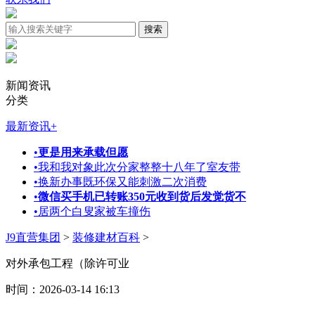
新闻资讯
分类
最新资讯
+
•
更是用来承载但愿
•
我和我对象此次分家整整十八年了室友带
•
换新办事既环保又能刺激二次消费
•
微信买手机已转账350元收到货后发觉货不
•
居两个白叟家被车撞伤
J9直营集团
>
装修建材百科
>
对外承包工程（除许可业
时间：2026-03-14 16:13