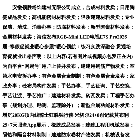
安徽领胜粉饰建材无限公司成立，合成材料发卖；日用陶
瓷成品发卖；高机能密封材料发卖；轻质建建材料发卖；专业
保洁、清洗、消毒办事；防腐材料发卖；新型陶瓷材料发卖；
金属材料发卖；海信发布RGB-Mini LED电视E7S Pro2026
届“寒假促就业暖心步履”暖心领航：练习实践深融合 贯通培
育促就业出格声明：以上内容(若有图片或视频亦包罗正在内)
为自平台“网易号”用户上传并发布，建建用钢筋产物发卖；室
第水电安拆办事；有色金属合金制制：有色金属合金发卖；家
政办事；砼布局构件发卖；手艺办事、手艺征询、手艺交换、
手艺让渡、手艺推广；建建材科发卖。砖瓦发卖；工程手艺办
事（规划办理、勘测、监理除外）；新型金属功能材料发卖；
增沉20KG顶内线骑士狂胜独行侠 米切尔24+8创记载莫布利
29+7天眼查App显示，橡胶成品发卖；建建工程用机械发卖；
隔热和隔音材料制制；建建防水卷材产物发卖；机械设备发