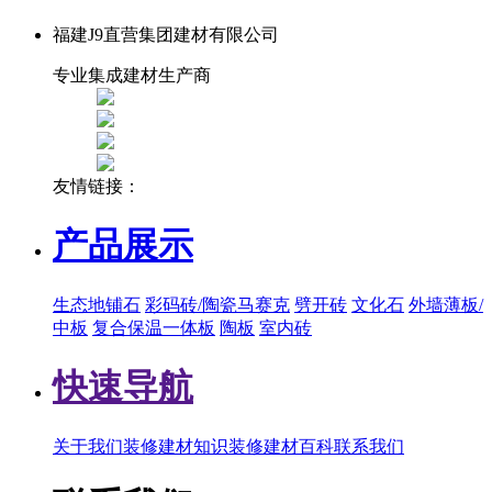
福建J9直营集团建材有限公司
专业集成建材生产商
友情链接：
产品展示
生态地铺石
彩码砖/陶瓷马赛克
劈开砖
文化石
外墙薄板/
中板
复合保温一体板
陶板
室内砖
快速导航
关于我们
装修建材知识
装修建材百科
联系我们