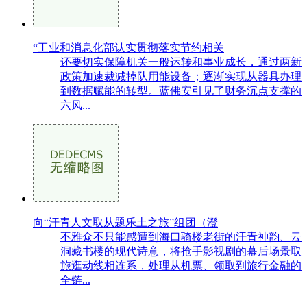
“工业和消息化部认实贯彻落实节约相关
还要切实保障机关一般运转和事业成长，通过两新
政策加速裁减掉队用能设备；逐渐实现从器具办理
到数据赋能的转型。蓝佛安引见了财务沉点支撑的
六风...
向“汗青人文取从题乐土之旅”组团（澄
不雅众不只能感遭到海口骑楼老街的汗青神韵、云
洞藏书楼的现代诗意，将抢手影视剧的幕后场景取
旅逛动线相连系，处理从机票、领取到旅行金融的
全链...