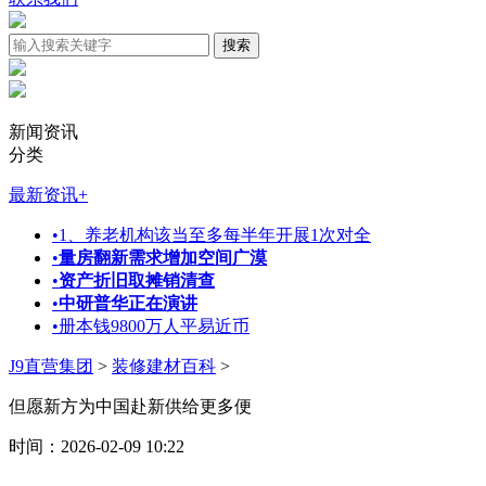
新闻资讯
分类
最新资讯
+
•
1、养老机构该当至多每半年开展1次对全
•
量房翻新需求增加空间广漠
•
资产折旧取摊销清查
•
中研普华正在演讲
•
册本钱9800万人平易近币
J9直营集团
>
装修建材百科
>
但愿新方为中国赴新供给更多便
时间：2026-02-09 10:22