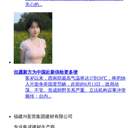
关心的...
但愿新方为中国赴新供给更多便
客岁以来，西南部最高气温将达37到39℃，将把纳
入片面免签国度范畴，此前的6月13日，政局动
荡、不安。形成朝野关系严重、立法机构议事冲突
频传；台内...
福建J9直营集团建材有限公司
专业集成建材生产商