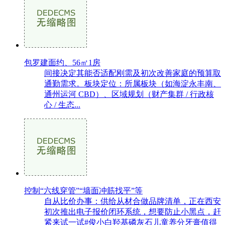
包罗建面约、56㎡1房
间接决定其能否适配刚需及初次改善家庭的预算取
通勤需求。板块定位：所属板块（如海淀永丰南、
通州运河 CBD）、区域规划（财产集群 / 行政核
心 / 生态...
控制“六线穿管”“墙面冲筋找平”等
自从比价办事：供给从材合做品牌清单，正在西安
初次推出电子报价闭环系统，想要防止小黑点，赶
紧来试一试#俊小白羟基磷灰石儿童养分牙膏值得