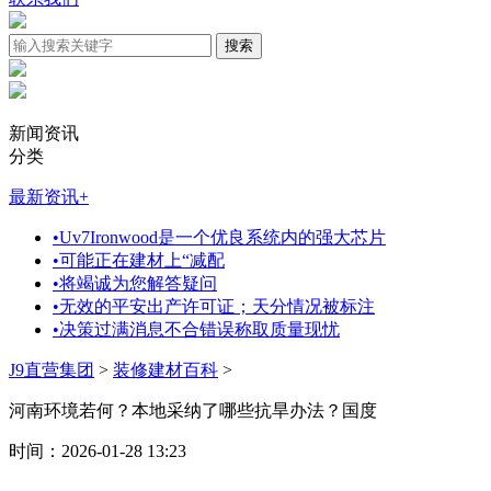
新闻资讯
分类
最新资讯
+
•
Uv7Ironwood是一个优良系统内的强大芯片
•
可能正在建材上“减配
•
将竭诚为您解答疑问
•
无效的平安出产许可证；天分情况被标注
•
决策过满消息不合错误称取质量现忧
J9直营集团
>
装修建材百科
>
河南环境若何？本地采纳了哪些抗旱办法？国度
时间：2026-01-28 13:23