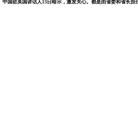
。中国驻英国讲话人13日暗示，激发关心。都是由省委和省长担