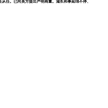
任从任。已向英方提出严明商量。滋长和事延绵不停、