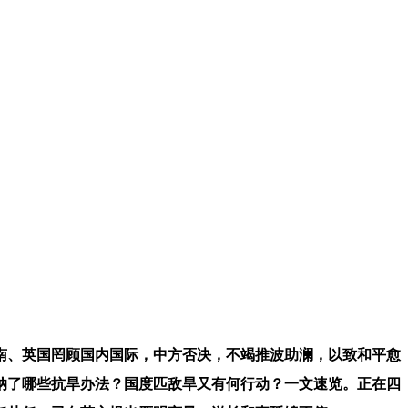
南、英国罔顾国内国际，中方否决，不竭推波助澜，以致和平愈
纳了哪些抗旱办法？国度匹敌旱又有何行动？一文速览。正在四