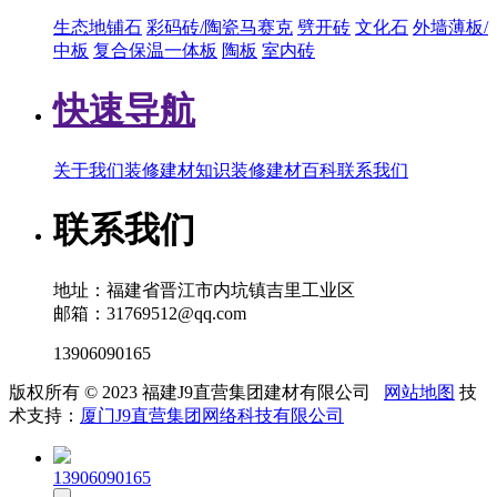
生态地铺石
彩码砖/陶瓷马赛克
劈开砖
文化石
外墙薄板/
中板
复合保温一体板
陶板
室内砖
快速导航
关于我们
装修建材知识
装修建材百科
联系我们
联系我们
地址：福建省晋江市内坑镇吉里工业区
邮箱：31769512@qq.com
13906090165
版权所有 © 2023 福建J9直营集团建材有限公司
网站地图
技
术支持：
厦门J9直营集团网络科技有限公司
13906090165