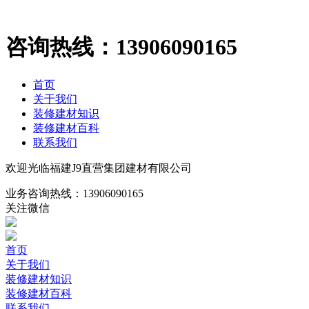
咨询热线：
13906090165
首页
关于我们
装修建材知识
装修建材百科
联系我们
欢迎光临福建J9直营集团建材有限公司
业务咨询热线：
13906090165
关注微信
首页
关于我们
装修建材知识
装修建材百科
联系我们