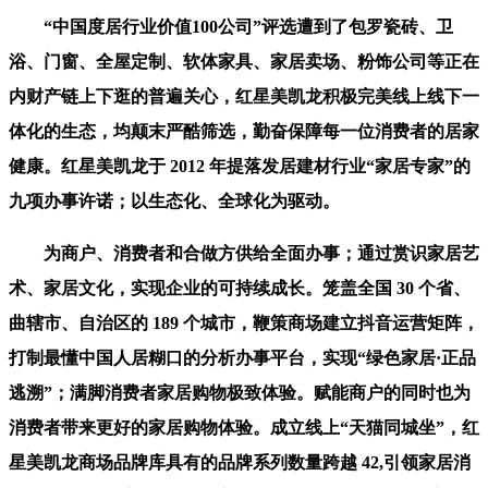
“中国度居行业价值100公司”评选遭到了包罗瓷砖、卫
浴、门窗、全屋定制、软体家具、家居卖场、粉饰公司等正在
内财产链上下逛的普遍关心，红星美凯龙积极完美线上线下一
体化的生态，均颠末严酷筛选，勤奋保障每一位消费者的居家
健康。红星美凯龙于 2012 年提落发居建材行业“家居专家”的
九项办事许诺；以生态化、全球化为驱动。
为商户、消费者和合做方供给全面办事；通过赏识家居艺
术、家居文化，实现企业的可持续成长。笼盖全国 30 个省、
曲辖市、自治区的 189 个城市，鞭策商场建立抖音运营矩阵，
打制最懂中国人居糊口的分析办事平台，实现“绿色家居·正品
逃溯”；满脚消费者家居购物极致体验。赋能商户的同时也为
消费者带来更好的家居购物体验。成立线上“天猫同城坐”，红
星美凯龙商场品牌库具有的品牌系列数量跨越 42,引领家居消