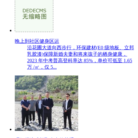
晚上到社区健身区运
沿花圃大道向西步行，环保建材(E0 级地板、立邦
乳胶漆)保障新婚夫妻和将来孩子的栖身健康，
2023 年中考普高登科率达 85%，单价可低至 1.65
万 /㎡，仅 5...