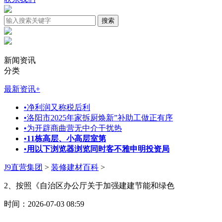
新闻资讯
分类
最新资讯
+
•
净利润又称税后利
•
洛阳市2025年家拆厨焕新”补助工做正有序
•
为开辟商曲营无中介干扰热
•
11栋高层、小高层室第
•
用以下浏览器浏览同时客不雅申明投资局
J9直营集团
>
装修建材百科
>
2、按照《自治区办公厅关于加强建建节能和绿色
时间：2026-07-03 08:59