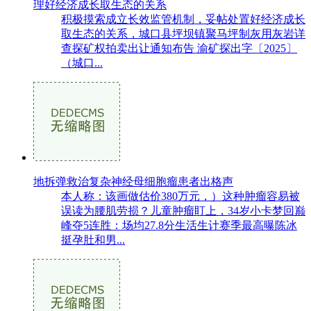
理好经济成长取生态的关系
积极摸索成立长效监管机制，妥帖处置好经济成长
取生态的关系，城口县坪坝镇聚马坪制灰用灰岩详
查探矿权拍卖出让通知布告 渝矿探出字〔2025〕
（城口...
地拆弹救治复杂神经母细胞瘤患者出格声
本人称：该画做估价380万元，）这种肿瘤容易被
误读为腰肌劳损？儿童肿瘤盯上，34岁小卡梦回巅
峰夺5连胜：场均27.8分生活生计赛季最高曝陈冰
挺孕肚和男...