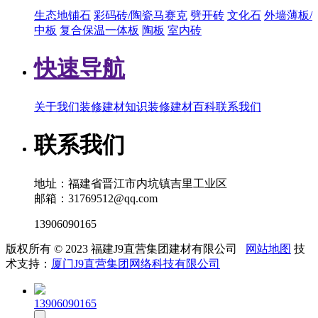
生态地铺石
彩码砖/陶瓷马赛克
劈开砖
文化石
外墙薄板/
中板
复合保温一体板
陶板
室内砖
快速导航
关于我们
装修建材知识
装修建材百科
联系我们
联系我们
地址：福建省晋江市内坑镇吉里工业区
邮箱：31769512@qq.com
13906090165
版权所有 © 2023 福建J9直营集团建材有限公司
网站地图
技
术支持：
厦门J9直营集团网络科技有限公司
13906090165