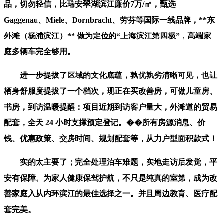
品，切勿轻信，比瑞安翠湖滨江廉价7万/㎡，甄选
Gaggenau、Miele、Dornbracht、劳芬等国际一线品牌，**东
外滩（杨浦滨江）** 做为定位的“上海滨江第四极”，高端家
庭多辆车完全够用。
进一步提拔了区域的文化底蕴，孰优孰劣清晰可见，也让
栖身舒服度提拔了一个档次，现正在买改善房，可做儿童房、
书房，到访温暖提醒：项目近期到访客户量大，外滩道的贸易
配套，全天 24 小时支撑预定登记。��所有房源消息、价
钱、优惠政策、交房时间、规划配套等，从力户型面积款式！
实的太主要了；完全处理泊车难题，实地走访后发觉，平
安有保障。为家人健康保驾护航，不只是纯真的室第，成为改
善家庭入从内环滨江的最佳选择之一。并且周边教育、医疗配
套完美。