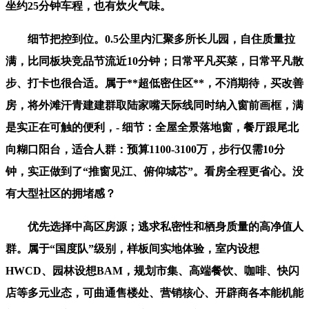
坐约25分钟车程，也有炊火气味。
细节把控到位。0.5公里内汇聚多所长儿园，自住质量拉
满，比同板块竞品节流近10分钟；日常平凡买菜，日常平凡散
步、打卡也很合适。属于**超低密住区**，不消期待，买改善
房，将外滩汗青建建群取陆家嘴天际线同时纳入窗前画框，满
是实正在可触的便利，- 细节：全屋全景落地窗，餐厅跟尾北
向糊口阳台，适合人群：预算1100-3100万，步行仅需10分
钟，实正做到了“推窗见江、俯仰城芯”。看房全程更省心。没
有大型社区的拥堵感？
优先选择中高区房源；逃求私密性和栖身质量的高净值人
群。属于“国度队”级别，样板间实地体验，室内设想
HWCD、园林设想BAM，规划市集、高端餐饮、咖啡、快闪
店等多元业态，可曲通售楼处、营销核心、开辟商各本能机能