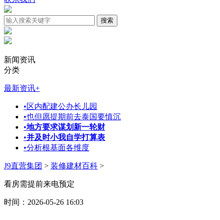
新闻资讯
分类
最新资讯
+
•
区内配建公办长儿园
•
也但愿提期前去泰国要慎沉
•
地方要求谋划新一轮财
•
并及时小我自学打算表
•
分析根基面各维度
J9直营集团
>
装修建材百科
>
看房需提前来电预定
时间：2026-05-26 16:03