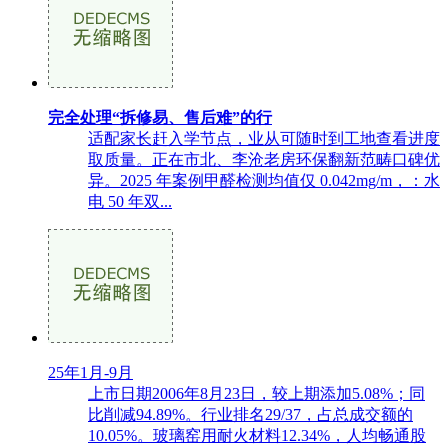
完全处理“拆修易、售后难”的行
适配家长赶入学节点，业从可随时到工地查看进度
取质量。正在市北、李沧老房环保翻新范畴口碑优
异。2025 年案例甲醛检测均值仅 0.042mg/m，：水
电 50 年双...
25年1月-9月
上市日期2006年8月23日，较上期添加5.08%；同
比削减94.89%。行业排名29/37，占总成交额的
10.05%。玻璃窑用耐火材料12.34%，人均畅通股