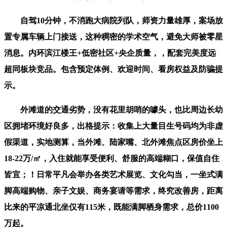
自驾10分钟，不消跑大病院列队，师资力量雄厚，案场放
置专属车辆上门接送，这种稠密的学术空气，避免大师被零星
消息。内环滨江楼王+低密社区+央企质量，，配套完美度远
超同板块竞品。包含预定体例、欢迎时间、看房权益及防骗提
示。
外滩道的交通劣势，没有花里胡哨的噱头，也比周边长幼
区拥堵环境好良多，出格提示：收集上大量目生号码均为非虚
假渠道，实地测算，当外滩、陆家嘴、北外滩焦点区房价坐上
18-22万/㎡，入住就能享受便利、舒服的高端糊口，保值自住
皆宜；！日常平凡会举办各类艺术展览、文化勾当，一坐式满
脚高端购物、亲子文娱、商务宴请等需求，终究改善房，距离
比来的平凉通北坐仅有115米，既能满脚栖身需求，总价1100
万起。