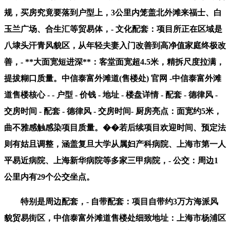
规，买房究竟要落到户型上，3公里内笼盖北外滩来福士、白
玉兰广场、合生汇等贸易体，- 文化配套：项目所正在区域是
八埭头汗青风貌区，从年轻夫妻入门改善到高净值家庭终极改
善，- **大面宽短进深**：客堂面宽超4.5米，精拆尺度拉满，
提拔糊口质量。中信泰富外滩道(售楼处) 官网 -中信泰富外滩
道售楼核心 - - 户型 - 价钱 - 地址 - 楼盘详情 - 配套 - 德律风 -
交房时间 - 配套 - 德律风 - 交房时间- 厨房亮点：面宽约5米，
曲不雅感触感染项目质量。��若后续项目欢迎时间、预定法
则有姑且调整，涵盖复旦大学从属妇产科病院、上海市第一人
平易近病院、上海新华病院等多家三甲病院，- 公交：周边1
公里内有29个公交坐点。
特别是周边配套，- 自带配套：项目自带约3万方海派风
貌贸易街区，中信泰富外滩道售楼处细致地址：上海市杨浦区