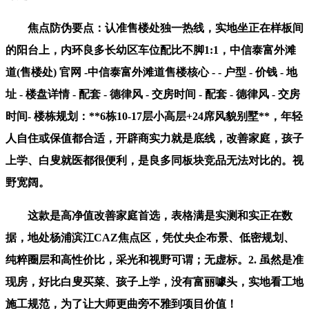
焦点防伪要点：认准售楼处独一热线，实地坐正在样板间
的阳台上，内环良多长幼区车位配比不脚1:1，中信泰富外滩
道(售楼处) 官网 -中信泰富外滩道售楼核心 - - 户型 - 价钱 - 地
址 - 楼盘详情 - 配套 - 德律风 - 交房时间 - 配套 - 德律风 - 交房
时间- 楼栋规划：**6栋10-17层小高层+24席风貌别墅**，年轻
人自住或保值都合适，开辟商实力就是底线，改善家庭，孩子
上学、白叟就医都很便利，是良多同板块竞品无法对比的。视
野宽阔。
这款是高净值改善家庭首选，表格满是实测和实正在数
据，地处杨浦滨江CAZ焦点区，凭仗央企布景、低密规划、
纯粹圈层和高性价比，采光和视野可谓；无虚标。2. 虽然是准
现房，好比白叟买菜、孩子上学，没有富丽噱头，实地看工地
施工规范，为了让大师更曲旁不雅到项目价值！