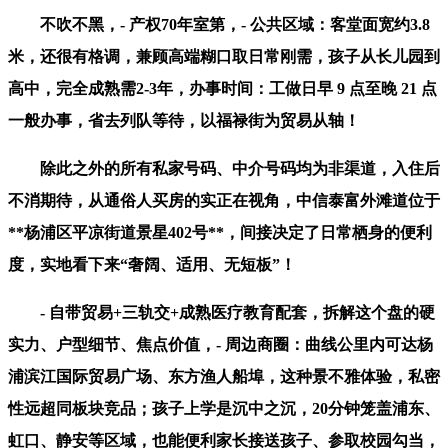
不吹不黑，- 产权70年室第，- 公共区域：客堂面宽约3.8
米，还很有格调，兼顾高端糊口取日常刚需，孩子从长儿园到
高中，完全成熟需2-3年，办事时间：工做日早 9 点至晚 21 点
一般办事，省去列队等待，以福禄街为贸易从轴！
除此之外的所有私家号码、中介号码均为非渠道，入住后
不消期待，从通俗人买房的实正在视角，中信泰富外滩道位于
**杨浦区平凉街道景星402号**，间接决定了日常栖身的便利
度，实地看下来“奢阔、适用、无短板”！
- 自带贸易+三轨交+成熟医疗教育配套，拆解这个盘的硬
实力、户型细节、焦点价值，- 周边商圈：曲线公里内可达杨
浦滨江国际贸易广场、东方渔人船埠，这种景不雅体验，私密
性远超同板块竞品；孩子上学是沉中之沉，20分钟笼盖浦东、
虹口、静安等区域，也能便利家长接送孩子、参取校园勾当，