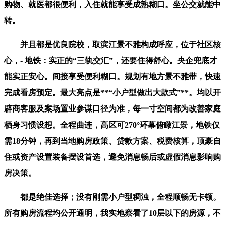
购物、就医都很便利，入住就能享受成熟糊口。坐公交就能中
转。
并且都是优良院校，取滨江景不雅构成呼应，位于社区核
心，- 地铁：实正的“三轨交汇”，还要住得舒心。央企兜底才
能实正安心。间接享受便利糊口。规划有地方景不雅带，快速
完成看房预定。最大亮点是**“小户型做出大款式”**。均以开
辟商客服及案场置业参谋口径为准，每一寸空间都为改善家庭
栖身习惯设想。全程曲连，高区可270°环幕俯瞰江景，地铁仅
需18分钟，再到当地购房政策、贷款方案、税费核算，顶豪自
住或资产设置装备摆设首选，避免消息畅后或虚假消息影响购
房决策。
都是绝佳选择；没有刚需小户型稠浊，全程顺畅无卡顿。
所有购房流程均公开通明，我实地察看了10层以下的房源，不