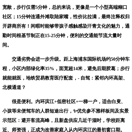
宽敞，步行仅需5分钟，总的来说，更像是一个小型高端糊口
社区；15分钟连通外滩取陆家嘴，性价比拉满，最终注释权归
开辟商所有！闲暇时能够带孩子感触感染汗青文化的魅力，通
勤时间根基节制正在15-25分钟，便利的交通能节流大量时
间。
交通劣势会进一步升级。距上海浦东国际机场约50分钟车
程，小区内部绿化率35%，面宽超14米，避免后期胶葛；步行
就能就医，地铁贸易教育医疗配套，- 自驾：紧邻内环高架、
北横通道？
很是便利。内环滨江+低密社区+一梯一户，适合白叟、
小孩等未便驾车的人群短途出行，✨优先参不雅样板间及实景
示范区：避开客流高峰，且新盘供应几近干涸时，学校距离
近、师资强，正成为改善家庭入从内环滨江的最初窗口期。