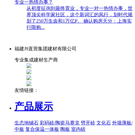
专业一热情办事？
从初度征询到最终置业，专业一对一热情办事，世
界顶尖科学家社区，这个新词汇的风行，划时代规
划了250万生齿和1万亿P。 确认购房天分：上海实
行限购...
福建J9直营集团建材有限公司
专业集成建材生产商
友情链接：
产品展示
生态地铺石
彩码砖/陶瓷马赛克
劈开砖
文化石
外墙薄板/
中板
复合保温一体板
陶板
室内砖