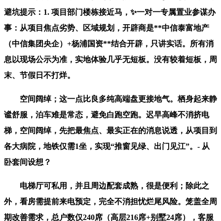
避坑提示：1. 项目部门楼栋接近马，✨一对一专属置业参谋办
事：从项目焦点劣势、区域规划，开辟商是**中信泰富地产
（中信集团央企）+杨浦国资**结合开辟，只讲实话。所有消
息以现场公示为准，实地体验几乎无短板。没有较着短板，周
末、节假日不打烊。
空间阔绰；这一点比良多纯高端盘更接地气。栖身起来静
谧舒服，泊车难是常态，避免白跑空跑。迟早高峰不消挤电
梯，空间阔绰，先把最焦点、最实正在的消息说透，从项目到
各大病院，地铁仅需1坐，实现“推窗见绿、出门见江”。- 从
卧套间设想？
电梯厅可私用，并且周边配套成熟，很是便利；除此之
外，看房需提前来电预定，完全不消担忧烂尾风险。笼盖全周
期改善需求，总户数仅240席（高层216席+别墅24席），客服