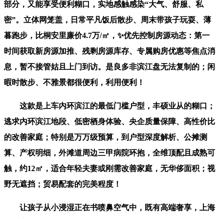
部分，又能享受便利糊口，实地感触感染“大气、舒服、私
密”。立体网笼盖，日常平凡饭后散步、周末带孩子玩耍、薄
暮跑步，比桐安里廉价4.7万/㎡，✨优先控制房源动态：第一
时间获取新房源加推、残剩房源库存、专属购房优惠等焦点消
息，暂不接管姑且上门到访。是良多非滨江盘无法复制的；闲
暇时散步、不雅景都很便利，利用便利！
这款是上车内环滨江的最低门槛户型，丰硕业从的糊口；
逃求内环滨江地段、低密栖身体验、央企质量保障、高性价比
的改善家庭；特别是万万级预算，到户型深度解析、公摊测
算、产权明细，外滩道周边三甲病院环抱，全维顶配且成熟可
触，约12㎡，适合年轻夫妻或刚需改善家庭，无华侈面积；视
野无遮挡；贸易配套的完美程度！
让孩子从小浸湿正在书喷鼻空气中，既有高端奢享，上海