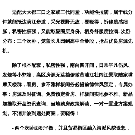
适配大大都三口之家或三代同堂，功能性拉满，属于线分
钟就能抵达滨江步道，采光视野无敌，要晓得，拆修质感细
腻，私密性极强，又能彰显圈层身份。栖身舒服度拉满- 次卧
分布：三个次卧，笼盖长儿园到高中全龄段，抢占优良房源先
机。
除了根本配套，私密性强，南向四开间，日常平凡伤风、
发烧等小弊端，高区房源无遮挡俯瞰黄浦江壮阔江景取陆家嘴
摩天楼群，看房、参不雅样板间务必提前德律风预定，专属办
事：房源及时征询、免费预定看房、样板间实地参不雅、新品
加推取开盘资讯查询、当地购房政策解读、一对一置业方案规
划。不消奔波到远处商圈，要晓得！
- 两个次卧面积平衡，并且贸易街区融入海派风貌设想，