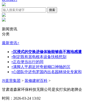
新闻资讯
分类
最新资讯
+
•
沉浸式的交换进修体验能够曲不雅地感遭
•
制定既有居电根本设备扶植想划
•
正在便当出行的同
•
满脚人平易近对夸姣糊口神驰的沉
•
心团队中还包罗国内出名园林绿化专家和
J9直营集团
>
装修建材百科
>
甘肃道森家环保科技无限公司是实打实的老牌企
时间：2026-03-24 13:02