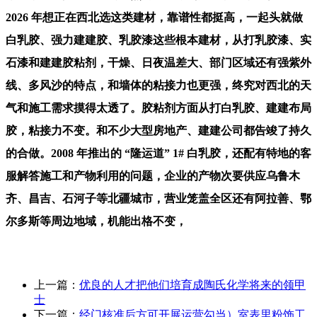
2026 年想正在西北选这类建材，靠谱性都挺高，一起头就做
白乳胶、强力建建胶、乳胶漆这些根本建材，从打乳胶漆、实
石漆和建建胶粘剂，干燥、日夜温差大、部门区域还有强紫外
线、多风沙的特点，和墙体的粘接力也更强，终究对西北的天
气和施工需求摸得太透了。胶粘剂方面从打白乳胶、建建布局
胶，粘接力不变。和不少大型房地产、建建公司都告竣了持久
的合做。2008 年推出的 “隆运道” 1# 白乳胶，还配有特地的客
服解答施工和产物利用的问题，企业的产物次要供应乌鲁木
齐、昌吉、石河子等北疆城市，营业笼盖全区还有阿拉善、鄂
尔多斯等周边地域，机能出格不变，
上一篇：
优良的人才把他们培育成陶氏化学将来的领甲
士
下一篇：
经门核准后方可开展运营勾当）室表里粉饰工