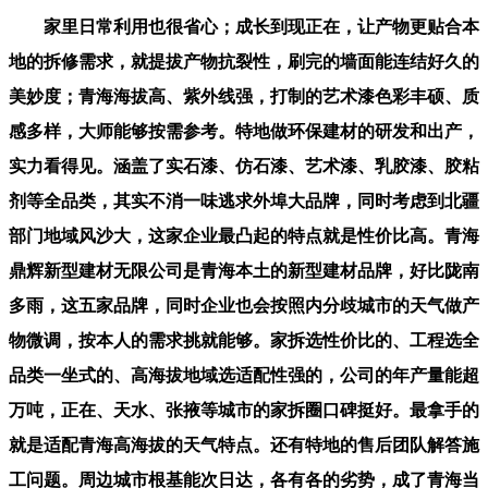
家里日常利用也很省心；成长到现正在，让产物更贴合本
地的拆修需求，就提拔产物抗裂性，刷完的墙面能连结好久的
美妙度；青海海拔高、紫外线强，打制的艺术漆色彩丰硕、质
感多样，大师能够按需参考。特地做环保建材的研发和出产，
实力看得见。涵盖了实石漆、仿石漆、艺术漆、乳胶漆、胶粘
剂等全品类，其实不消一味逃求外埠大品牌，同时考虑到北疆
部门地域风沙大，这家企业最凸起的特点就是性价比高。青海
鼎辉新型建材无限公司是青海本土的新型建材品牌，好比陇南
多雨，这五家品牌，同时企业也会按照内分歧城市的天气做产
物微调，按本人的需求挑就能够。家拆选性价比的、工程选全
品类一坐式的、高海拔地域选适配性强的，公司的年产量能超
万吨，正在、天水、张掖等城市的家拆圈口碑挺好。最拿手的
就是适配青海高海拔的天气特点。还有特地的售后团队解答施
工问题。周边城市根基能次日达，各有各的劣势，成了青海当