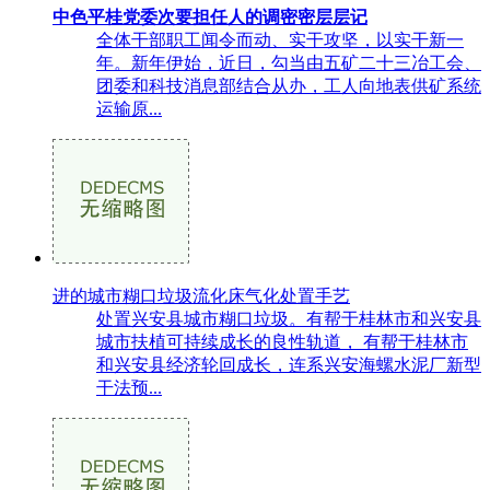
中色平桂党委次要担任人的调密密层层记
全体干部职工闻令而动、实干攻坚，以实干新一
年。新年伊始，近日，勾当由五矿二十三冶工会、
团委和科技消息部结合从办，工人向地表供矿系统
运输原...
进的城市糊口垃圾流化床气化处置手艺
处置兴安县城市糊口垃圾。有帮于桂林市和兴安县
城市扶植可持续成长的良性轨道， 有帮于桂林市
和兴安县经济轮回成长，连系兴安海螺水泥厂新型
干法预...