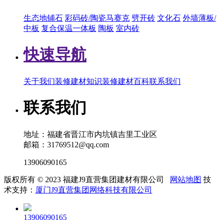
生态地铺石
彩码砖/陶瓷马赛克
劈开砖
文化石
外墙薄板/
中板
复合保温一体板
陶板
室内砖
快速导航
关于我们
装修建材知识
装修建材百科
联系我们
联系我们
地址：福建省晋江市内坑镇吉里工业区
邮箱：31769512@qq.com
13906090165
版权所有 © 2023 福建J9直营集团建材有限公司
网站地图
技
术支持：
厦门J9直营集团网络科技有限公司
13906090165