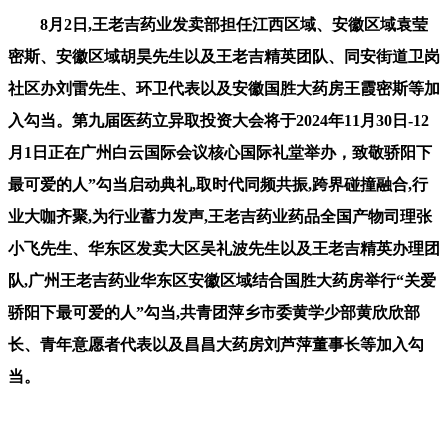
8月2日,王老吉药业发卖部担任江西区域、安徽区域袁莹
密斯、安徽区域胡昊先生以及王老吉精英团队、同安街道卫岗
社区办刘雷先生、环卫代表以及安徽国胜大药房王霞密斯等加
入勾当。第九届医药立异取投资大会将于2024年11月30日-12
月1日正在广州白云国际会议核心国际礼堂举办，致敬骄阳下
最可爱的人”勾当启动典礼,取时代同频共振,跨界碰撞融合,行
业大咖齐聚,为行业蓄力发声,王老吉药业药品全国产物司理张
小飞先生、华东区发卖大区吴礼波先生以及王老吉精英办理团
队,广州王老吉药业华东区安徽区域结合国胜大药房举行“关爱
骄阳下最可爱的人”勾当,共青团萍乡市委黄学少部黄欣欣部
长、青年意愿者代表以及昌昌大药房刘芦萍董事长等加入勾
当。