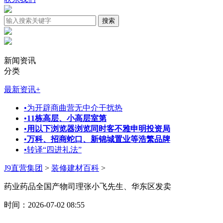
新闻资讯
分类
最新资讯
+
•
为开辟商曲营无中介干扰热
•
11栋高层、小高层室第
•
用以下浏览器浏览同时客不雅申明投资局
•
万科、招商蛇口、新锦城置业等浩繁品牌
•
转译“四进礼法”
J9直营集团
>
装修建材百科
>
药业药品全国产物司理张小飞先生、华东区发卖
时间：2026-07-02 08:55